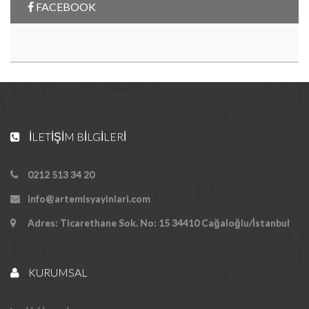
FACEBOOK
İLETIŞIM BILGILERI
0212 513 34 20
info@artemisyayinlari.com
Adres: Ticarethane Sok. No: 15 34410 Cağaloğlu/İstanbul
KURUMSAL