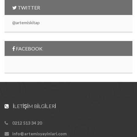
TWITTER
@artemiskitap
FACEBOOK
İLETIŞIM BILGILERI
0212 513 34 20
info@artemisyayinlari.com