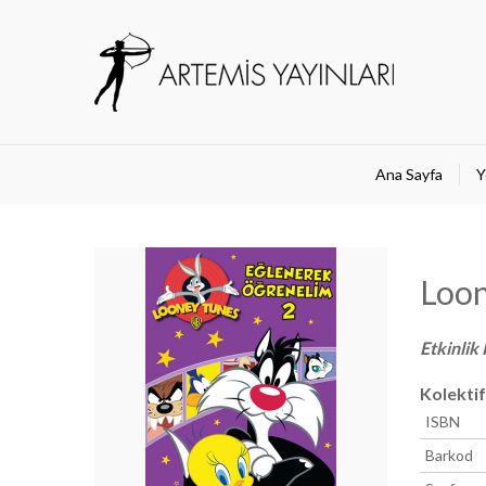
Ana Sayfa
Y
Loon
Etkinlik 
Kolektif
ISBN
Barkod