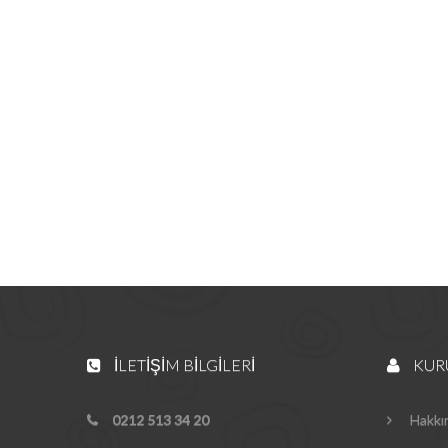
İLETIŞIM BILGILERI
KUR
0212 513 34 20
Hakkı