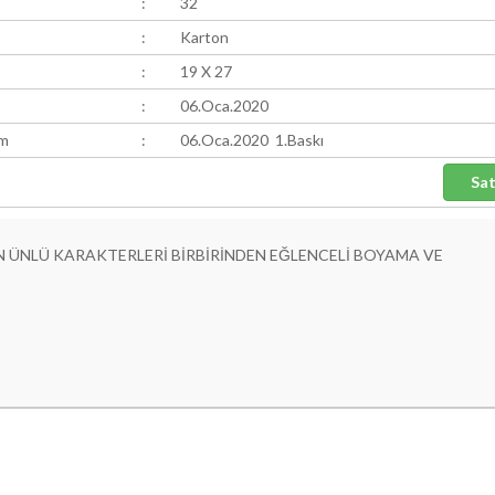
:
32
:
Karton
:
19 X 27
:
06.Oca.2020
ım
:
06.Oca.2020 1.Baskı
, EN ÜNLÜ KARAKTERLERİ BİRBİRİNDEN EĞLENCELİ BOYAMA VE