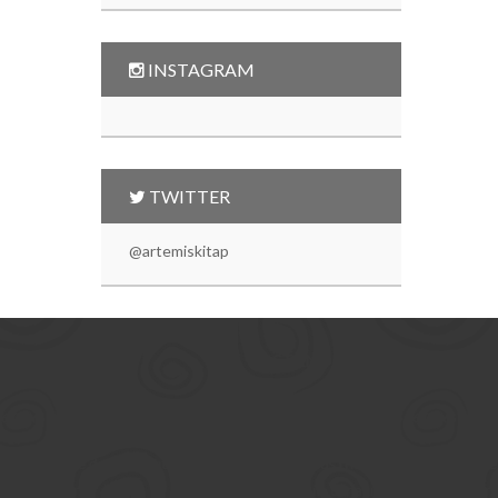
INSTAGRAM
TWITTER
@artemiskitap