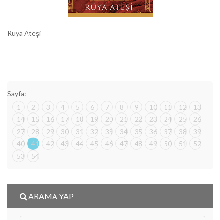
Rüya Ateşi
Sayfa:
1
2
3
4
5
6
7
8
9
10
11
12
13
14
15
16
17
18
19
20
21
22
23
24
25
26
27
28
29
30
31
32
33
34
35
36
37
38
39
40
41
42
43
44
45
46
47
48
49
50
51
52
53
54
ARAMA YAP