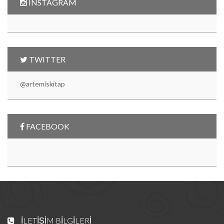
INSTAGRAM
TWITTER
@artemiskitap
FACEBOOK
İLETIŞIM BILGILERI