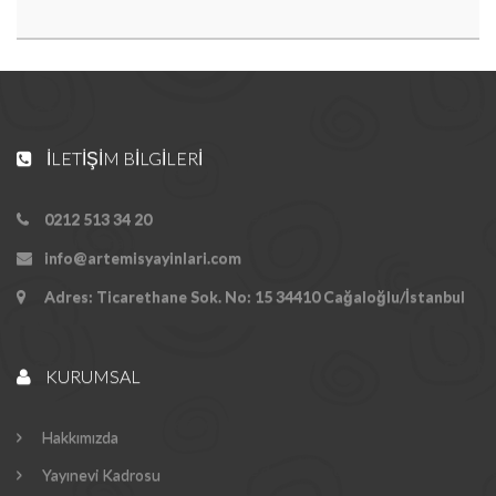
İLETIŞIM BILGILERI
0212 513 34 20
info@artemisyayinlari.com
Adres: Ticarethane Sok. No: 15 34410 Cağaloğlu/İstanbul
KURUMSAL
Hakkımızda
Yayınevi Kadrosu