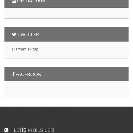
INSTAGRAM
TWITTER
@artemiskitap
FACEBOOK
İLETIŞIM BILGILERI