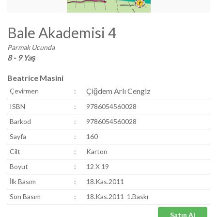
Bale Akademisi 4
Parmak Ucunda
8 - 9 Yaş
Beatrice Masini
Çiğdem Arlı Cengiz
Çevirmen
:
ISBN
:
9786054560028
Barkod
:
9786054560028
Sayfa
:
160
Cilt
:
Karton
Boyut
:
12 X 19
İlk Basım
:
18.Kas.2011
Son Basım
:
18.Kas.2011 1.Baskı
Satın Al