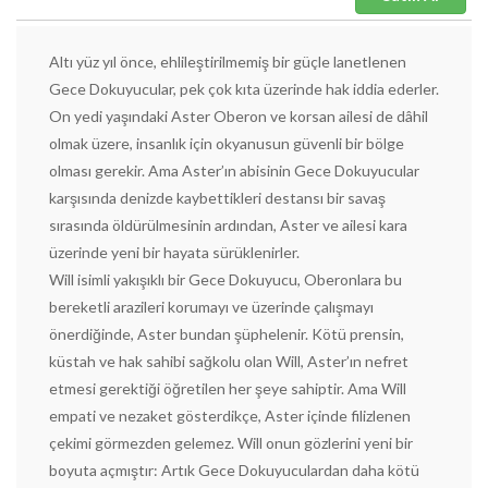
Altı yüz yıl önce, ehlileştirilmemiş bir güçle lanetlenen
Gece Dokuyucular, pek çok kıta üzerinde hak iddia ederler.
On yedi yaşındaki Aster Oberon ve korsan ailesi de dâhil
olmak üzere, insanlık için okyanusun güvenli bir bölge
olması gerekir. Ama Aster’ın abisinin Gece Dokuyucular
karşısında denizde kaybettikleri destansı bir savaş
sırasında öldürülmesinin ardından, Aster ve ailesi kara
üzerinde yeni bir hayata sürüklenirler.
Will isimli yakışıklı bir Gece Dokuyucu, Oberonlara bu
bereketli arazileri korumayı ve üzerinde çalışmayı
önerdiğinde, Aster bundan şüphelenir. Kötü prensin,
küstah ve hak sahibi sağkolu olan Will, Aster’ın nefret
etmesi gerektiği öğretilen her şeye sahiptir. Ama Will
empati ve nezaket gösterdikçe, Aster içinde filizlenen
çekimi görmezden gelemez. Will onun gözlerini yeni bir
boyuta açmıştır: Artık Gece Dokuyuculardan daha kötü