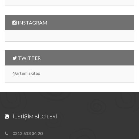
INSTAGRAM
TWITTER
@artemiskitap
İLETIŞIM BILGILERI
0212 513 34 20