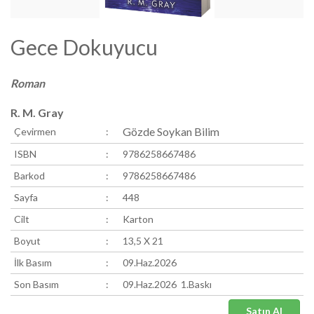
Gece Dokuyucu
Roman
R. M. Gray
Gözde Soykan Bilim
Çevirmen
:
ISBN
:
9786258667486
Barkod
:
9786258667486
Sayfa
:
448
Cilt
:
Karton
Boyut
:
13,5 X 21
İlk Basım
:
09.Haz.2026
Son Basım
:
09.Haz.2026 1.Baskı
Satın Al