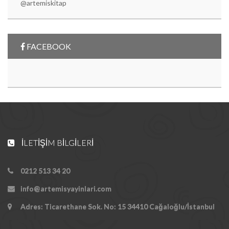
@artemiskitap
FACEBOOK
İLETIŞIM BILGILERI
0212 513 34 20
info@artemisyayinlari.com
Adres: Ticarethane Sok. No: 15 34410 Cağaloğlu/İstanbul