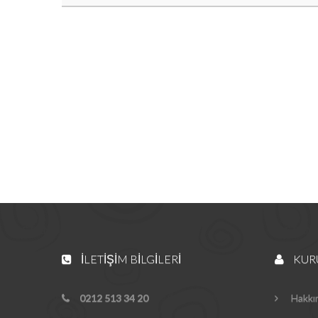
İLETIŞIM BILGILERI
KUR
0212 513 34 20
Hakkı