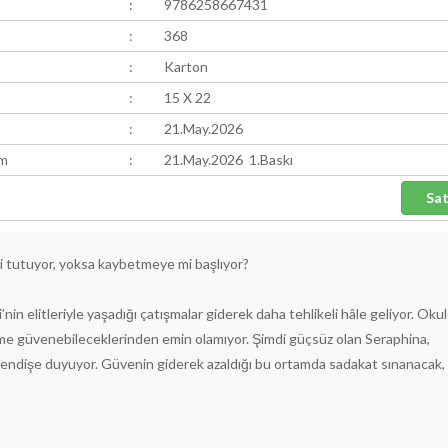
:
9786258667431
:
368
:
Karton
:
15 X 22
:
21.May.2026
ım
:
21.May.2026 1.Baskı
mi tutuyor, yoksa kaybetmeye mi başlıyor?
nin elitleriyle yaşadığı çatışmalar giderek daha tehlikeli hâle geliyor. Oku
ime güvenebileceklerinden emin olamıyor. Şimdi güçsüz olan Seraphina,
 endişe duyuyor. Güvenin giderek azaldığı bu ortamda sadakat sınanacak, 