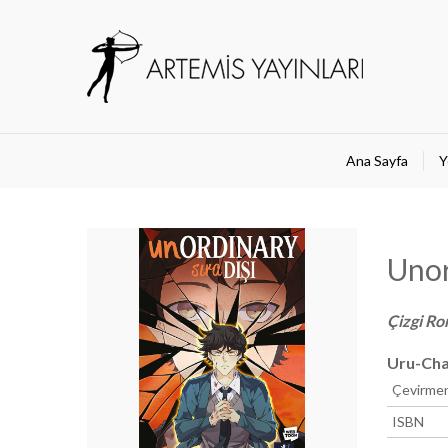
Ana Sayfa
Y
Unor
Çizgi R
Uru-Ch
Çevirme
ISBN