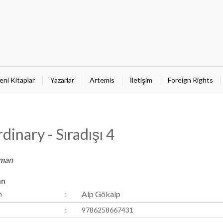
eni Kitaplar
Yazarlar
Artemis
İletişim
Foreign Rights
dinary - Sıradışı 4
oman
an
Alp Gökalp
n
:
:
9786258667431