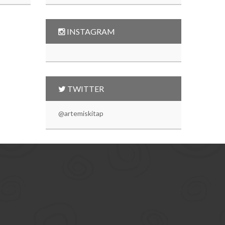
INSTAGRAM
TWITTER
@artemiskitap