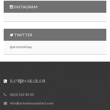
INSTAGRAM
TWITTER
@artemiskitap
İLETIŞIM BILGILERI
0212 513 34 20
info@artemisyayinlari.com