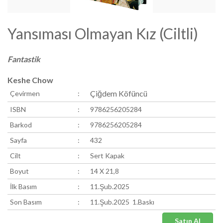
Yansıması Olmayan Kız (Ciltli)
Fantastik
Keshe Chow
Çiğdem Köfüncü
Çevirmen
:
ISBN
:
9786256205284
Barkod
:
9786256205284
Sayfa
:
432
Cilt
:
Sert Kapak
Boyut
:
14 X 21,8
İlk Basım
:
11.Şub.2025
Son Basım
:
11.Şub.2025 1.Baskı
Satın Al