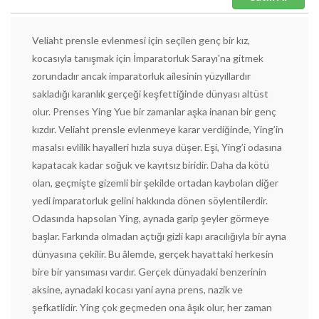
Veliaht prensle evlenmesi için seçilen genç bir kız,
kocasıyla tanışmak için İmparatorluk Sarayı'na gitmek
zorundadır ancak imparatorluk ailesinin yüzyıllardır
sakladığı karanlık gerçeği keşfettiğinde dünyası altüst
olur. Prenses Ying Yue bir zamanlar aşka inanan bir genç
kızdır. Veliaht prensle evlenmeye karar verdiğinde, Ying’in
masalsı evlilik hayalleri hızla suya düşer. Eşi, Ying’i odasına
kapatacak kadar soğuk ve kayıtsız biridir. Daha da kötü
olan, geçmişte gizemli bir şekilde ortadan kaybolan diğer
yedi imparatorluk gelini hakkında dönen söylentilerdir.
Odasında hapsolan Ying, aynada garip şeyler görmeye
başlar. Farkında olmadan açtığı gizli kapı aracılığıyla bir ayna
dünyasına çekilir. Bu âlemde, gerçek hayattaki herkesin
bire bir yansıması vardır. Gerçek dünyadaki benzerinin
aksine, aynadaki kocası yani ayna prens, nazik ve
şefkatlidir. Ying çok geçmeden ona âşık olur, her zaman