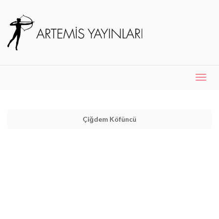
Menü
Aç
Çiğdem Köfüncü