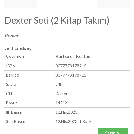
Dexter Seti (2 Kitap Takım)
Roman
Jeff Lindsay
Barbaros Bostan
Çevirmen
:
ISBN
:
0077773178915
Barkod
:
0077773178915
Sayfa
:
748
Cilt
:
Karton
Boyut
:
14 X 21
İlk Basım
:
12.Nis.2023
Son Basım
:
12.Nis.2023 1.Baskı
Satın Al