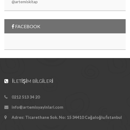
@artemiskitap
FACEBOOK
İLETIŞIM BILGILERI
0212 513 34 20
info@artemisyayinlari.com
Adres: Ticarethane Sok. No: 15 34410 Cağaloğlu/İstanbul