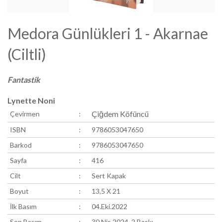
Medora Günlükleri 1 - Akarnae
(Ciltli)
Fantastik
Lynette Noni
Çiğdem Köfüncü
Çevirmen
:
ISBN
:
9786053047650
Barkod
:
9786053047650
Sayfa
:
416
Cilt
:
Sert Kapak
Boyut
:
13,5 X 21
İlk Basım
:
04.Eki.2022
Son Basım
:
30.Nis.2024 2.Baskı