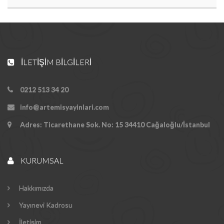
İLETIŞIM BILGILERI
0212 513 34 20
info@artemisyayinlari.com
Adres: Ticarethane Sok. No: 15 34410 Cağaloğlu/İstanbul
KURUMSAL
Hakkımızda
Yayınevi Kadrosu
İletişim