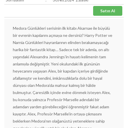
Satın Al
Medora Günlükleri serisinin ilk kitabı Akarnae ile büyülü
bir evrenin kapılarını açmaya ne dersiniz? Harry Potter ve
Narnia Günlükleri hayranlarının elinden bırakamayacağı
harika bir fantastik kitap… Sadece tek bir adımla, on altı
yaşındaki Alexandra Jennings'in hayatı kelimenin tam
anlamıyla değişmiştir. Yeni okulundaki ilk gününün
heyecanını yaşayan Alex, bir kapıdan içeriye girdiğinde
afallamıştır ve kendini, imkânsızlıklarla dolu bir hayal
dünyası olan Medora’da mahsur kalmış bir hâlde
bulmuştur. Çaresizlik içinde evine dönmek isteyen Alex,
bu konuda yalnızca Profesör Marselle adındaki bir
adamdan yardım görebileceğini öğrenmiştir fakat adam
kayıptır. Alex, Profesör Marselle’in ortaya çıkmasını
beklerken Medora'nın olağanüstü yeteneklere sahip