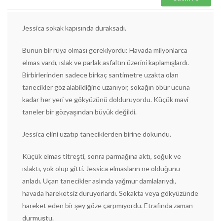
Jessica sokak kapısında duraksadı.
Bunun bir rüya olması gerekiyordu: Havada milyonlarca
elmas vardı, ıslak ve parlak asfaltın üzerini kaplamışlardı.
Birbirlerinden sadece birkaç santimetre uzakta olan
tanecikler göz alabildiğine uzanıyor, sokağın öbür ucuna
kadar her yeri ve gökyüzünü dolduruyordu. Küçük mavi
taneler bir gözyaşından büyük değildi.
Jessica elini uzatıp taneciklerden birine dokundu.
Küçük elmas titreşti, sonra parmağına aktı, soğuk ve
ıslaktı, yok olup gitti. Jessica elmasların ne olduğunu
anladı. Uçan tanecikler aslında yağmur damlalarıydı,
havada hareketsiz duruyorlardı. Sokakta veya gökyüzünde
hareket eden bir şey göze çarpmıyordu. Etrafında zaman
durmuştu.