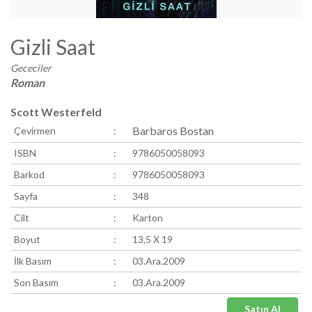
Gizli Saat
Gececiler
Roman
Scott Westerfeld
Barbaros Bostan
Çevirmen
:
ISBN
:
9786050058093
Barkod
:
9786050058093
Sayfa
:
348
Cilt
:
Karton
Boyut
:
13,5 X 19
İlk Basım
:
03.Ara.2009
Son Basım
:
03.Ara.2009
Satın Al