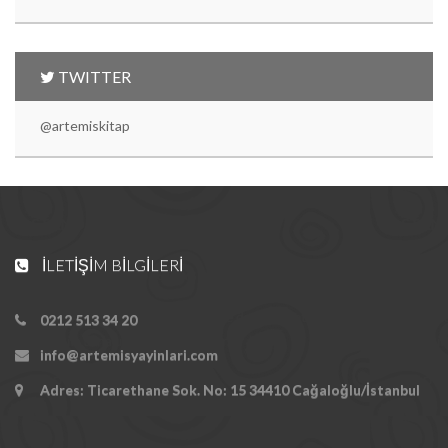
TWITTER
@artemiskitap
İLETIŞIM BILGILERI
0212 513 34 20
info@artemisyayinlari.com
Adres: Ticarethane Sok. No: 15 34410 Cağaloğlu/İstanbul