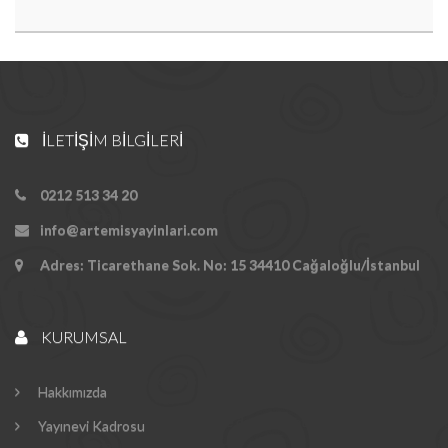
İLETIŞIM BILGILERI
0212 513 34 20
info@artemisyayinlari.com
Adres: Ticarethane Sok. No: 15 34410 Cağaloğlu/İstanbul
KURUMSAL
Hakkımızda
Yayınevi Kadrosu