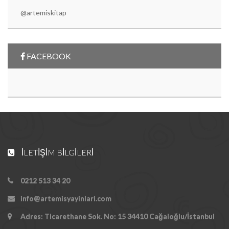
@artemiskitap
FACEBOOK
İLETIŞIM BILGILERI
0212 513 34 20
info@artemisyayinlari.com
Adres: Ticarethane Sok. No: 15 34410 Cağaloğlu/İstanbul