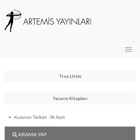
Menü
Aç
Troy Little
Yazarın Kitapları
Kuzunun Tarikatı - İlk Ayet
ARAMA YAP