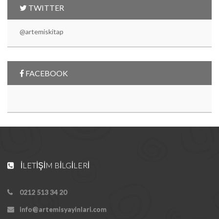
TWITTER
@artemiskitap
FACEBOOK
İLETIŞIM BILGILERI
0212 513 34 20
info@artemisyayinlari.com