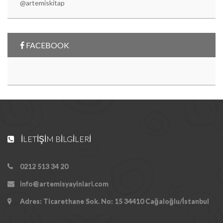
@artemiskitap
FACEBOOK
İLETIŞIM BILGILERI
0212 513 34 20
info@artemisyayinlari.com
Adres: Ticarethane Sok. No: 15 34410 Cağaloğlu/İstanbul