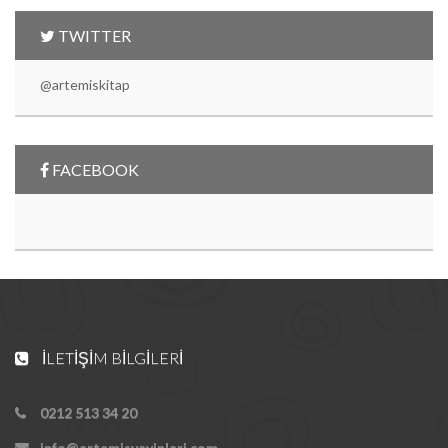
TWITTER
@artemiskitap
FACEBOOK
İLETIŞIM BILGILERI
0212 513 34 20
info@artemisyayinlari.com