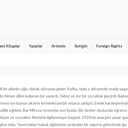
eni Kitaplar
Yazarlar
Artemis
İletişim
Foreign Rights
i bir ailenin oğlu olarak dünyaya gelen Kafka, tıpkı o dönemde orada yaş
 Alman dilini kullanan bir yazardı. Yalnız ve zor bir çocukluk geçirdi. Babası
annesi ise bunun aksine entelektüel bir mizaca sahipti. Erkek kardeşlerinde
dilik eğitimi, Bar Mitsva töreniyle son buldu. Bir devlet okulunda öğrenci
iyat ve sosyalist fikirlerle ilgilenmeye başladı. 1920'de anarşist yazar-ga
şkisi oldu. Yarım kalan hukuk eğitiminin ardından bir sigorta şirketinde işe 