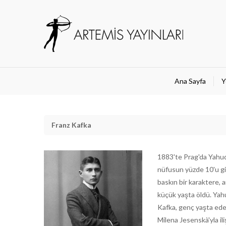
Ana Sayfa
Y
Franz Kafka
1883'te Prag'da Yahud
nüfusun yüzde 10'u gibi
baskın bir karaktere, 
küçük yaşta öldü. Yahu
Kafka, genç yaşta edeb
Milena Jesenskà'yla ili