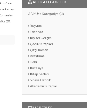
ALT KATEGORİLER
üküm" ve
, arkadaşı
Bir Üst Kategoriye Çık
Romanları
afka 20.
Başvuru
Edebiyat
Kişisel Gelişim
Çocuk Kitapları
Çizgi Roman
Araştırma
Hobi
Kırtasiye
Kitap Setleri
Sınava Hazırlık
Akademik Kitaplar
HABERLER