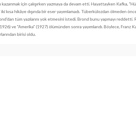
 kazanmak için çalışırken yazmaya da devam etti. Hayattayken Kafka, "H
 iki kısa hikâye dışında bir eser yayımlamadı. Tüberkülozdan ölmeden önce
ond'dan tüm yazılarını yok etmesini istedi. Brond bunu yapmayı reddetti. 
 (1926) ve "Amerika" (1927) ölümünden sonra yayımlandı. Böylece, Franz K
larından birisi oldu.