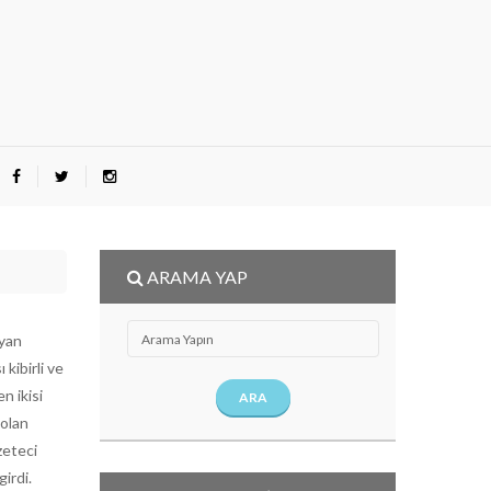
ARAMA YAP
ayan
 kibirli ve
n ikisi
ARA
 olan
zeteci
girdi.