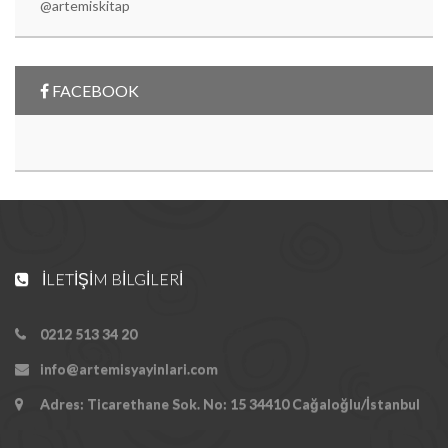
@artemiskitap
FACEBOOK
İLETIŞIM BILGILERI
0212 513 34 20
info@artemisyayinlari.com
Adres: Ticarethane Sok. No: 15 34410 Cağaloğlu/İstanbul