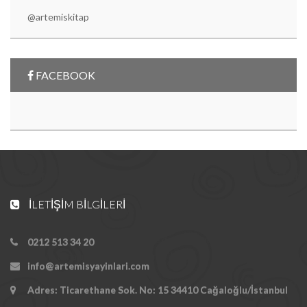
@artemiskitap
FACEBOOK
İLETIŞIM BILGILERI
0212 513 34 20
info@artemisyayinlari.com
Adres: Ticarethane Sok. No: 15 34410 Cağaloğlu/İstanbul