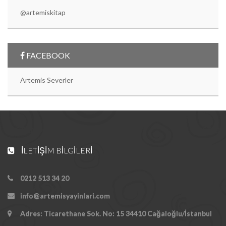
@artemiskitap
FACEBOOK
Artemis Severler
İLETIŞIM BILGILERI
0212 513 34 20
info@artemisyayinlari.com
Adres: Ticarethane Sok. No: 15 34410 Cağaloğlu/İstanbul