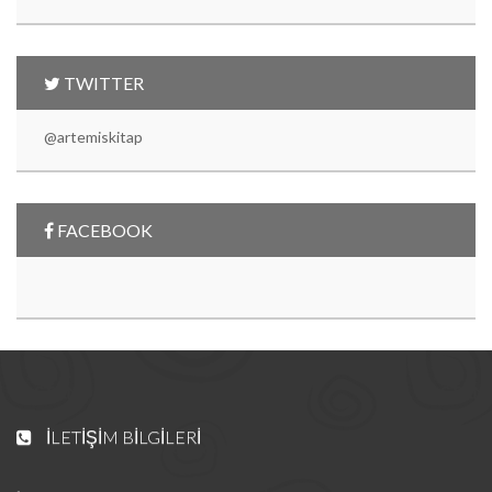
TWITTER
@artemiskitap
FACEBOOK
İLETIŞIM BILGILERI