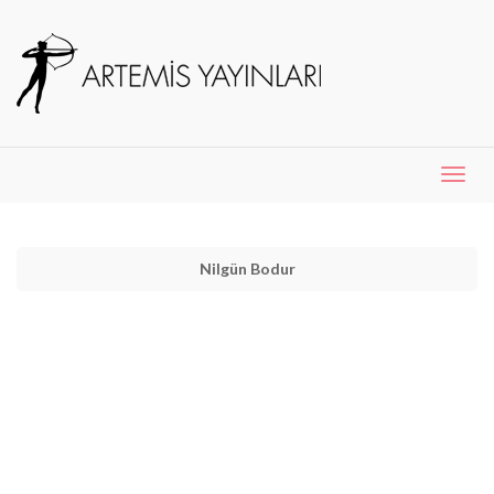
Menü
Aç
Nilgün Bodur