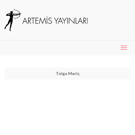
Menü
Aç
Tolga Meriç