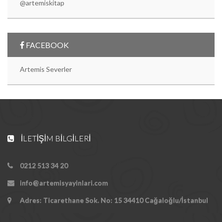
@artemiskitap
FACEBOOK
Artemis Severler
İLETIŞIM BILGILERI
0212 513 34 20
info@artemisyayinlari.com
Adres: Ticarethane Sok. No: 15 34410 Cağaloğlu/İstanbul