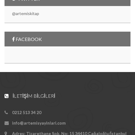
@artemiskitap
FACEBOOK
İLETIŞIM BILGILERI
0212 513 34 20
info@artemisyayinlari.com
Adres: Ticarethane Sok. No: 15 34410 Cağaloğlu/İstanbul