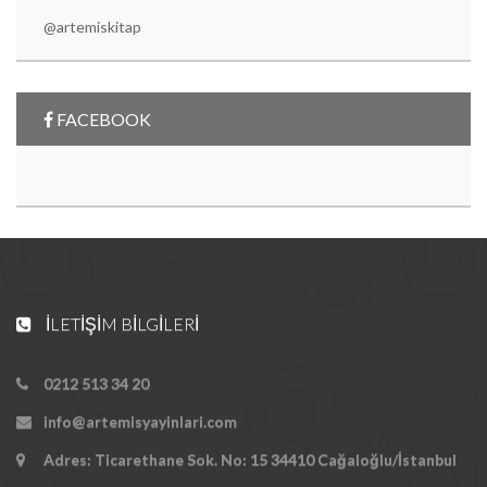
@artemiskitap
FACEBOOK
İLETIŞIM BILGILERI
0212 513 34 20
info@artemisyayinlari.com
Adres: Ticarethane Sok. No: 15 34410 Cağaloğlu/İstanbul