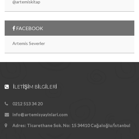
@artemiskitap
FACEBOOK
Artemis Severler
İLETIŞIM BILGILERI
0212 513 34 20
info@artemisyayinlari.com
Adres: Ticarethane Sok. No: 15 34410 Cağaloğlu/İstanbul