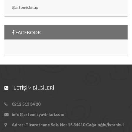
@artemiskitap
FACEBOOK
İLETIŞIM BILGILERI
0212 513 34 20
info@artemisyayinlari.com
Adres: Ticarethane Sok. No: 15 34410 Cağaloğlu/İstanbul