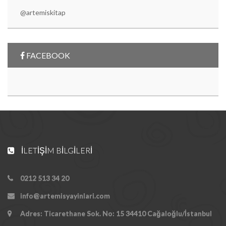
@artemiskitap
FACEBOOK
İLETIŞIM BILGILERI
0212 513 34 20
info@artemisyayinlari.com
Adres: Ticarethane Sok. No: 15 34410 Cağaloğlu/İstanbul