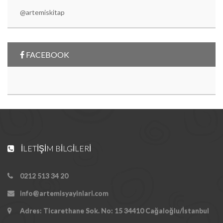
@artemiskitap
FACEBOOK
İLETIŞIM BILGILERI
0212 513 34 20
info@artemisyayinlari.com
Adres: Ticarethane Sok. No: 15 34410 Cağaloğlu/İstanbul