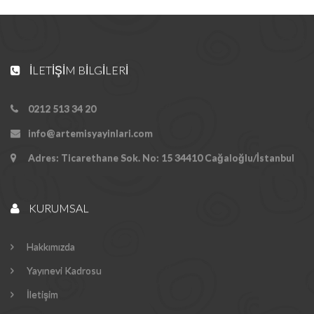
İLETIŞIM BILGILERI
0212 513 34 20
info@artemisyayinlari.com
Adres: Ticarethane Sok. No: 15 34410 Cağaloğlu/İstanbul
KURUMSAL
Hakkımızda
Yayınevi Kadrosu
İletişim