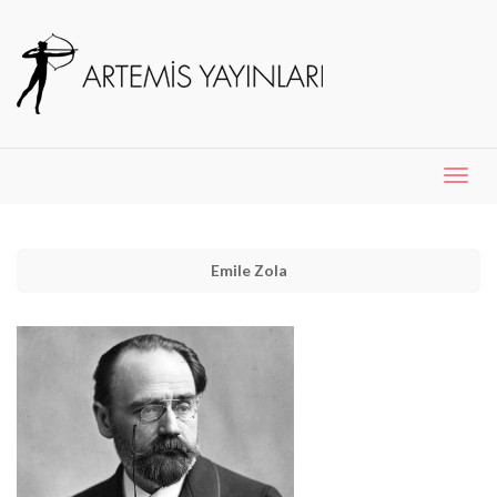
Menü
Aç
Emile Zola