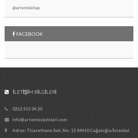
@artemiskitap
FACEBOOK
İLETIŞIM BILGILERI
0212 513 34 20
info@artemisyayinlari.com
Adres: Ticarethane Sok. No: 15 34410 Cağaloğlu/İstanbul