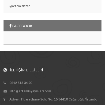
@artemiskitap
FACEBOOK
İLETIŞIM BILGILERI
0212 513 34 20
info@artemisyayinlari.com
Adres: Ticarethane Sok. No: 15 34410 Cağaloğlu/İstanbul