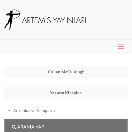
Menü
Aç
Collen McCullough
Yazarın Kitapları
Antonius ve Kleopatra
ARAMA YAP