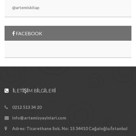
@artemiskitap
FACEBOOK
İLETIŞIM BILGILERI
0212 513 34 20
info@artemisyayinlari.com
Adres: Ticarethane Sok. No: 15 34410 Cağaloğlu/İstanbul