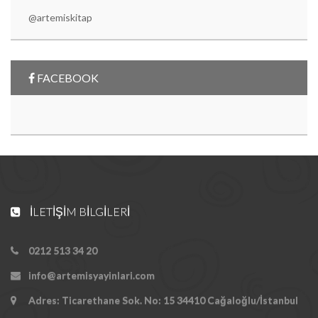
@artemiskitap
FACEBOOK
İLETIŞIM BILGILERI
0212 513 34 20
info@artemisyayinlari.com
Adres: Ticarethane Sok. No: 15 34410 Cağaloğlu/İstanbul