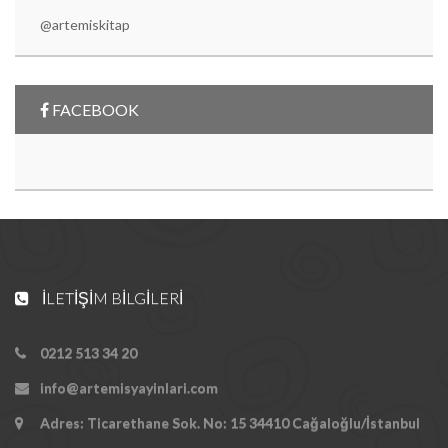
@artemiskitap
FACEBOOK
İLETIŞIM BILGILERI
0212 513 34 20
info@artemisyayinlari.com
Adres: Ticarethane Sok. No: 15 34410 Cağaloğlu/İstanbul