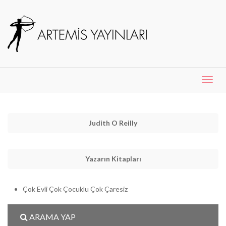
Menü
Aç
Judith O Reilly
Yazarın Kitapları
Çok Evli Çok Çocuklu Çok Çaresiz
ARAMA YAP