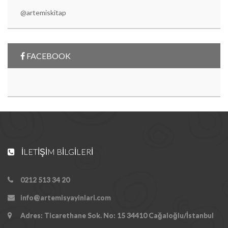
@artemiskitap
FACEBOOK
İLETIŞIM BILGILERI
0212 513 34 20
info@artemisyayinlari.com
Adres: Ticarethane Sok. No: 15 34410 Cağaloğlu/İstanbul