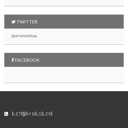
TWITTER
@artemiskitap
FACEBOOK
İLETIŞIM BILGILERI