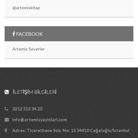
@artemiskitap
FACEBOOK
Artemis Severler
İLETIŞIM BILGILERI
0212 513 34 20
info@artemisyayinlari.com
Adres: Ticarethane Sok. No: 15 34410 Cağaloğlu/İstanbul