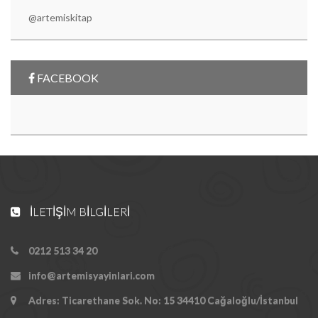
@artemiskitap
FACEBOOK
İLETIŞIM BILGILERI
0212 513 34 20
info@artemisyayinlari.com
Adres: Ticarethane Sok. No: 15 34410 Cağaloğlu/İstanbul