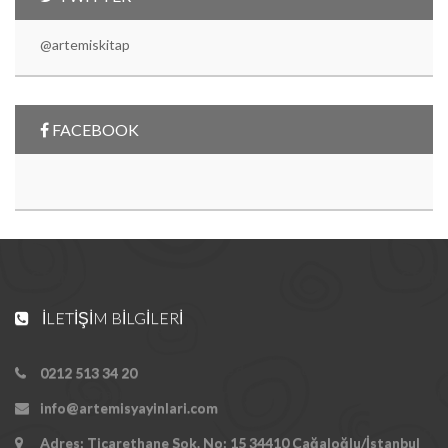
@artemiskitap
FACEBOOK
İLETIŞIM BILGILERI
0212 513 34 20
info@artemisyayinlari.com
Adres: Ticarethane Sok. No: 15 34410 Cağaloğlu/İstanbul