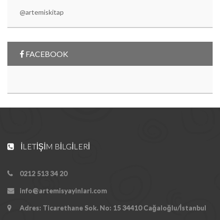
@artemiskitap
FACEBOOK
İLETIŞIM BILGILERI
0212 513 34 20
info@artemisyayinlari.com
Adres: Ticarethane Sok. No: 15 34410 Cağaloğlu/İstanbul