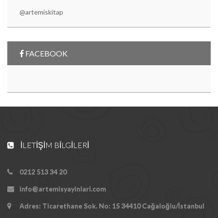
@artemiskitap
FACEBOOK
İLETIŞIM BILGILERI
0212 513 34 20
info@artemisyayinlari.com
Adres: Ticarethane Sok. No: 15 34410 Cağaloğlu/İstanbul