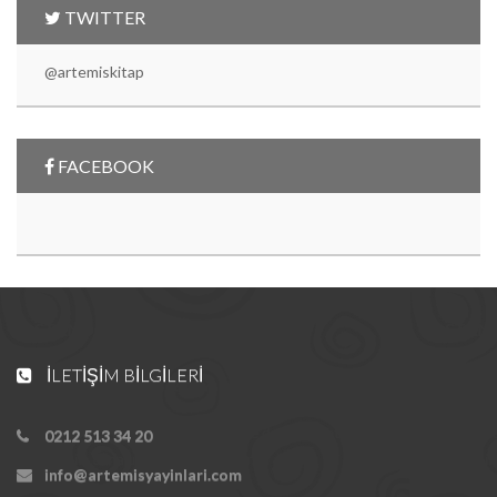
TWITTER
@artemiskitap
FACEBOOK
İLETIŞIM BILGILERI
0212 513 34 20
info@artemisyayinlari.com