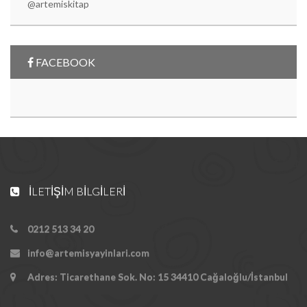
@artemiskitap
FACEBOOK
İLETIŞIM BILGILERI
0212 513 34 20
info@artemisyayinlari.com
Adres: Ticarethane Sok. No: 15 34410 Cağaloğlu/İstanbul